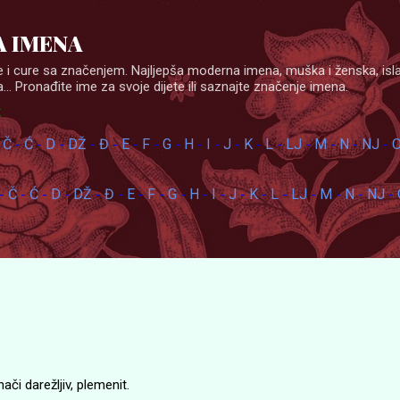
Skip to main content
 IMENA
 i cure sa značenjem. Najljepša moderna imena, muška i ženska, isl
... Pronađite ime za svoje dijete ili saznajte značenje imena.
:
Č
Ć
D
DŽ
Đ
E
F
G
H
I
J
K
L
LJ
M
N
NJ
-
-
-
-
-
-
-
-
-
-
-
-
-
-
-
-
-
-
Č
Ć
D
DŽ
Đ
E
F
G
H
I
J
K
L
LJ
M
N
NJ
-
-
-
-
-
-
-
-
-
-
-
-
-
-
-
-
-
-
či darežljiv, plemenit.