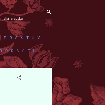
amska, arapska,
O
P
R
S
Š
T
U
V
-
-
-
-
-
-
-
O
P
R
S
Š
T
U
-
-
-
-
-
-
-