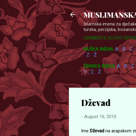
MUSLIMANSKA
Islamska imena za dječake
turska, perzijska, bosanska
ODABERITE SLOVO ISPOD
A
B
C
MUŠKA IMENA:
-
-
Z
Ž
-
-
A
B
C
ŽENSKA IMENA:
-
-
V
Z
Ž
-
-
Dževad
-
August 16, 2010
Ime
Dževad
na arapskom zna