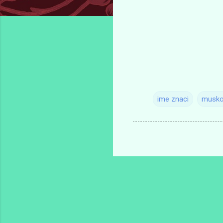
ime znaci
musko