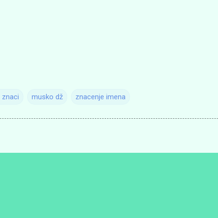
 znaci
musko dž
znacenje imena