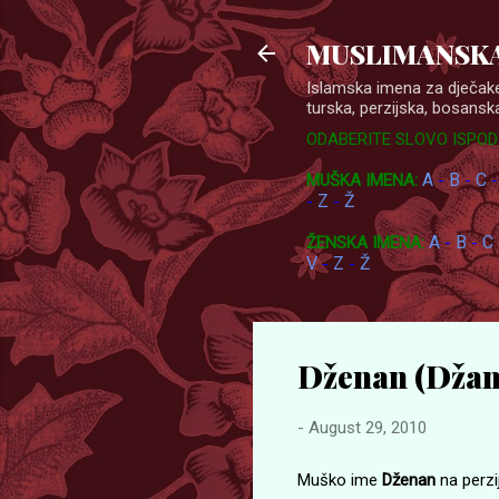
MUSLIMANSKA
Islamska imena za dječake
turska, perzijska, bosanska
ODABERITE SLOVO ISPOD
A
B
C
MUŠKA IMENA:
-
-
Z
Ž
-
-
A
B
C
ŽENSKA IMENA:
-
-
V
Z
Ž
-
-
Dženan (Džan
-
August 29, 2010
Muško ime
Dženan
na perzij