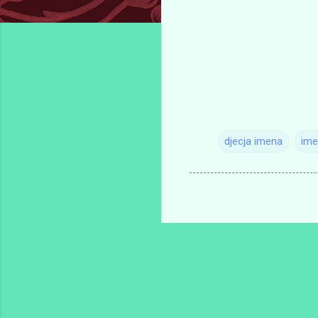
djecja imena
ime