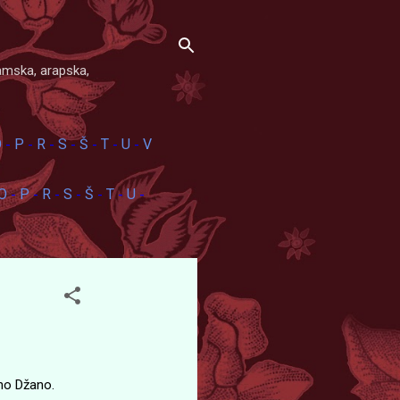
amska, arapska,
O
P
R
S
Š
T
U
V
-
-
-
-
-
-
-
O
P
R
S
Š
T
U
-
-
-
-
-
-
-
eno Džano.