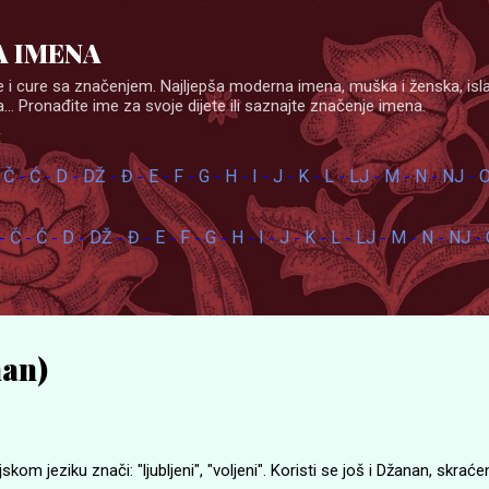
Skip to main content
 IMENA
 i cure sa značenjem. Najljepša moderna imena, muška i ženska, isl
... Pronađite ime za svoje dijete ili saznajte značenje imena.
:
Č
Ć
D
DŽ
Đ
E
F
G
H
I
J
K
L
LJ
M
N
NJ
-
-
-
-
-
-
-
-
-
-
-
-
-
-
-
-
-
-
Č
Ć
D
DŽ
Đ
E
F
G
H
I
J
K
L
LJ
M
N
NJ
-
-
-
-
-
-
-
-
-
-
-
-
-
-
-
-
-
-
an)
skom jeziku znači: "ljubljeni", "voljeni". Koristi se još i Džanan, skrać