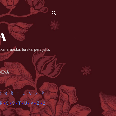
A
, arapska, turska, perzijska,
.
IMENA
R
S
Š
T
U
V
Z
Ž
-
-
-
-
-
-
-
R
S
Š
T
U
V
Z
Ž
-
-
-
-
-
-
-