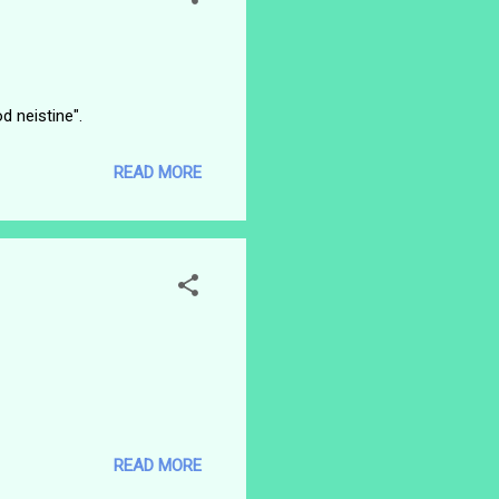
d neistine".
READ MORE
READ MORE