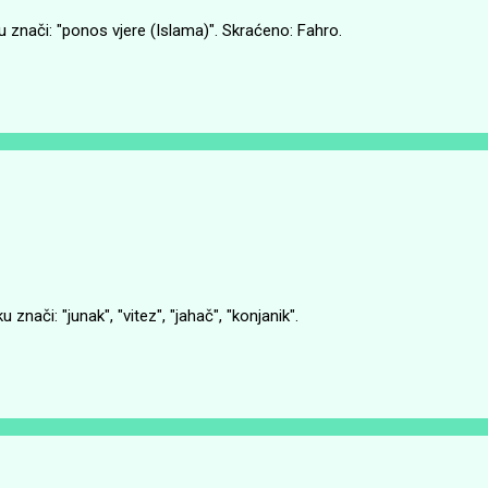
 znači: "ponos vjere (Islama)". Skraćeno: Fahro.
znači: "junak", "vitez", "jahač", "konjanik".