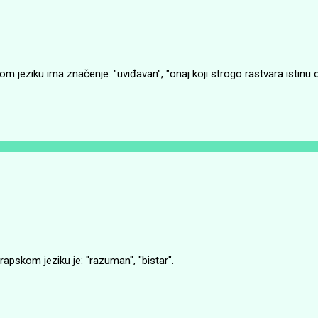
 jeziku ima značenje: "uviđavan", "onaj koji strogo rastvara istinu o
pskom jeziku je: "razuman", "bistar".