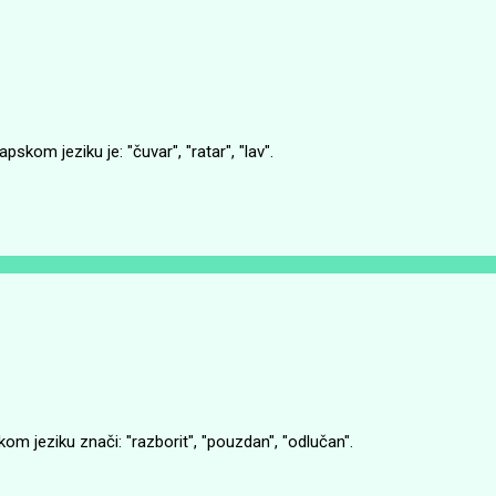
skom jeziku je: "čuvar", "ratar", "lav".
 jeziku znači: "razborit", "pouzdan", "odlučan".