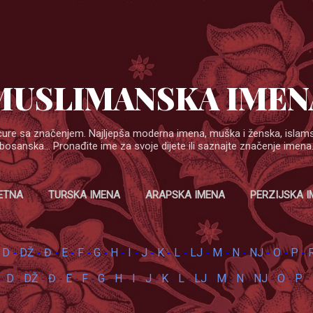
Skip to main content
MUSLIMANSKA IMEN
cure sa značenjem. Najljepša moderna imena, muška i ženska, islamska
bosanska... Pronađite ime za svoje dijete ili saznajte značenje imena
ETNA
TURSKA IMENA
ARAPSKA IMENA
PERZIJSKA 
D
DŽ
Đ
E
F
G
H
I
J
K
L
LJ
M
N
NJ
O
P
-
-
-
-
-
-
-
-
-
-
-
-
-
-
-
-
-
-
D
DŽ
Đ
E
F
G
H
I
J
K
L
LJ
M
N
NJ
O
P
-
-
-
-
-
-
-
-
-
-
-
-
-
-
-
-
-
-