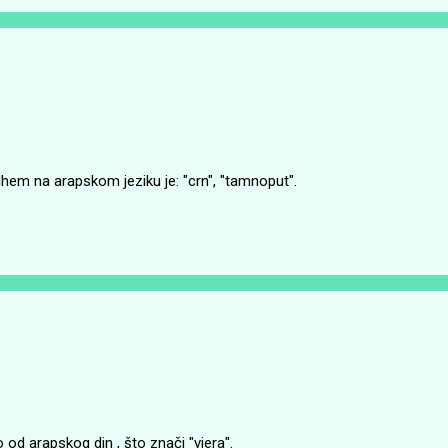
m na arapskom jeziku je: "crn", "tamnoput".
o od arapskog din , što znači "vjera".