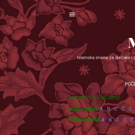
Islamska imena za dječake i 
POČ
ODABERITE SLOVO ISPOD:
A
B
C
Č
Ć
MUŠKA IMENA:
-
-
-
-
A
B
C
Č
Ć
ŽENSKA IMENA:
-
-
-
-