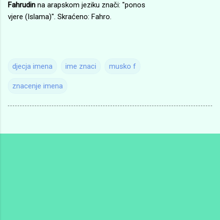
Fahrudin
na arapskom jeziku znači: "ponos
vjere (Islama)". Skraćeno: Fahro.
djecja imena
ime znaci
musko f
znacenje imena