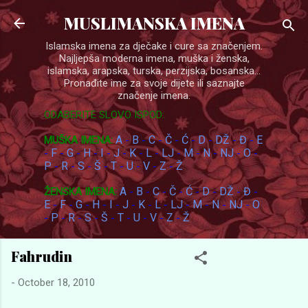
Skip to main content
MUSLIMANSKA IMENA
Islamska imena za dječake i cure sa značenjem.
Najljepša moderna imena, muška i ženska,
islamska, arapska, turska, perzijska, bosanska...
Pronađite ime za svoje dijete ili saznajte
značenje imena.
ODABERITE SLOVO ISPOD:
A
B
C
Č
Ć
D
DŽ
Đ
E
MUŠKA IMENA:
-
-
-
-
-
-
-
-
F
G
H
I
J
K
L
LJ
M
N
NJ
O
-
-
-
-
-
-
-
-
-
-
-
-
-
P
R
S
Š
T
U
V
Z
Ž
-
-
-
-
-
-
-
-
A
B
C
Č
Ć
D
DŽ
Đ
ŽENSKA IMENA:
-
-
-
-
-
-
-
-
E
F
G
H
I
J
K
L
LJ
M
N
NJ
O
-
-
-
-
-
-
-
-
-
-
-
-
P
R
S
Š
T
U
V
Z
Ž
-
-
-
-
-
-
-
-
-
Fahrudin
-
October 18, 2010