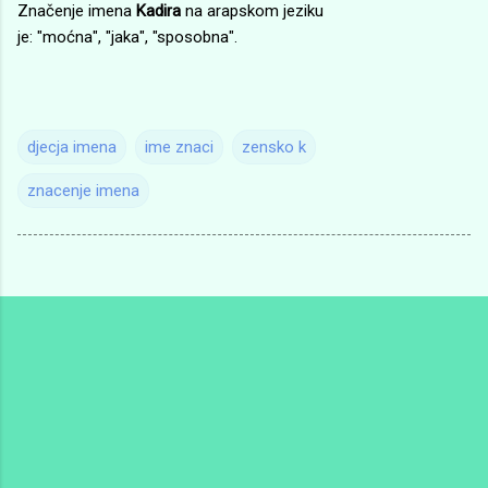
Značenje imena
Kadira
na arapskom jeziku
je: "moćna", "jaka", "sposobna".
djecja imena
ime znaci
zensko k
znacenje imena