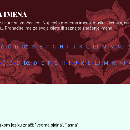
Skip to main content
 IMENA
 i cure sa značenjem. Najljepša moderna imena, muška i ženska, isl
... Pronađite ime za svoje dijete ili saznajte značenje imena.
:
Č
Ć
D
DŽ
Đ
E
F
G
H
I
J
K
L
LJ
M
N
NJ
-
-
-
-
-
-
-
-
-
-
-
-
-
-
-
-
-
-
Č
Ć
D
DŽ
Đ
E
F
G
H
I
J
K
L
LJ
M
N
NJ
-
-
-
-
-
-
-
-
-
-
-
-
-
-
-
-
-
-
kom jeziku znači: "veoma sjajna", "jasna".