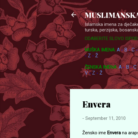
MUSLIMANSKA
Islamska imena za dječake
turska, perzijska, bosanska
ODABERITE SLOVO ISPOD
A
B
C
MUŠKA IMENA:
-
-
Z
Ž
-
-
A
B
C
ŽENSKA IMENA:
-
-
V
Z
Ž
-
-
Envera
-
September 11, 2010
Žensko ime
Envera
na araps