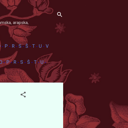
amska, arapska,
O
P
R
S
Š
T
U
V
-
-
-
-
-
-
-
O
P
R
S
Š
T
U
-
-
-
-
-
-
-