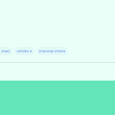
 znaci
zensko e
znacenje imena