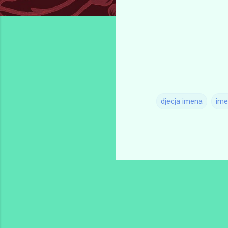
djecja imena
ime